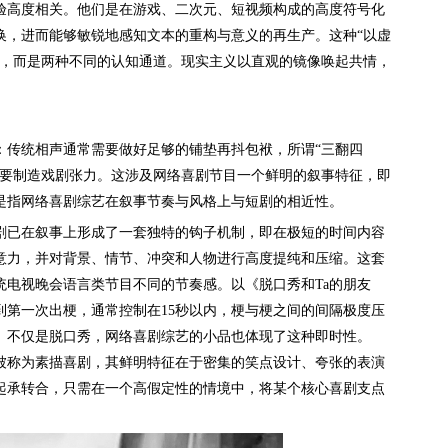
高度相关。他们是在游戏、二次元、短视频构成的高度符号化
换，进而能够敏锐地感知文本的重构与意义的再生产。这种“以虚
分，而是两种不同的认知通道。现实主义以直观的镜像唤起共情，
传统相声通常需要做好足够的铺垫再抖包袱，所谓“三翻四
就要制造戏剧张力。这涉及网络喜剧节目一个鲜明的叙事特征，即
是指网络喜剧综艺在叙事节奏与风格上与短剧的相近性。
已在叙事上形成了一套独特的钩子机制，即在极短的时间内容
意力，并对背景、情节、冲突和人物进行高度提纯和压缩。这套
统电视晚会语言类节目不同的节奏感。以《脱口秀和Ta的朋友
到第一次出梗，通常控制在15秒以内，梗与梗之间的间隔极度压
。不仅是脱口秀，网络喜剧综艺的小品也体现了这种即时性。
被称为素描喜剧，其鲜明特征在于密集的笑点设计、夸张的表演
起承转合，只需在一个高假定性的情境中，将某个核心喜剧支点