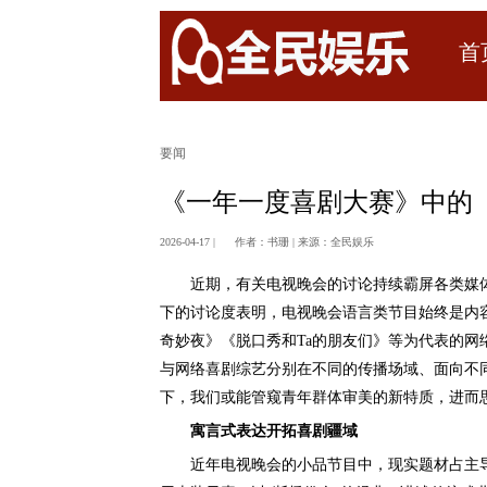
首
要闻
《一年一度喜剧大赛》中的
2026-04-17 |
作者：书珊
|
来源：全民娱乐
近期，有关电视晚会的讨论持续霸屏各类媒体
下的讨论度表明，电视晚会语言类节目始终是内容
奇妙夜》《脱口秀和Ta的朋友们》等为代表的
与网络喜剧综艺分别在不同的传播场域、面向不
下，我们或能管窥青年群体审美的新特质，进而
寓言式表达开拓喜剧疆域
近年电视晚会的小品节目中，现实题材占主导。20