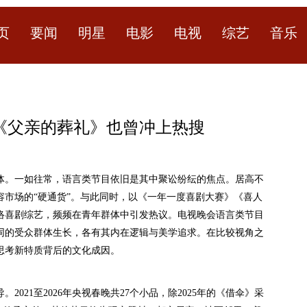
页
要闻
明星
电影
电视
综艺
音乐
《父亲的葬礼》也曾冲上热搜
。一如往常，语言类节目依旧是其中聚讼纷纭的焦点。居高不
市场的“硬通货”。与此同时，以《一年一度喜剧大赛》《喜人
网络喜剧综艺，频频在青年群体中引发热议。电视晚会语言类节目
同的受众群体生长，各有其内在逻辑与美学追求。在比较视角之
思考新特质背后的文化成因。
21至2026年央视春晚共27个小品，除2025年的《借伞》采