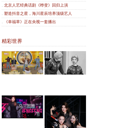
.
北京人艺经典话剧《哗变》回归上演
.
塑造抖音之星，海川星辰培养顶级艺人
.
《幸福草》正在央视一套播出
精彩世界