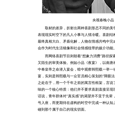
央视春晚小品
取材的差异，折射出两种喜剧形态不同的美学
表现现实时空下的凡人小事与人情冷暖。喜剧结
最终真相大白、矛盾化解，人物在情感共鸣中完
会作为时代生活镜像和社会情感纽带的媒介功能
而网络喜剧节目则朝着“想象力消费”路径探索
又陌生的审美体验。例如小品《夜宴》，以南唐
中奉皇帝之命潜入宴会，暗中观察韩熙载一举一
宴，实则是韩熙载与一众官员精心策划的“障眼法
之处在于，用一个千年之前的寓言性框架，言说
味的一个核心特质：他们并不要求喜剧直接呈现现
话说，青年群体对“真实感”的渴望并不亚于先辈
号入座，而更期待在虚构的时空中完成一种认知上
碰到那个属于自己的现实切面。