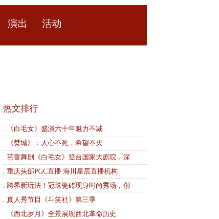
演出
活动
热文排行
.
《白毛女》盛演六十年魅力不减
.
《焚城》：人心不死，希望不灭
.
芭蕾舞剧《白毛女》登台国家大剧院，深
.
重庆头部PGC直播 海川星辰直播机构
.
跨界新玩法！冠珠瓷砖现身时尚秀场，创
.
真人秀节目《斗笑社》第三季
.
《西北岁月》全景展现西北革命历史