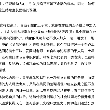
外，还能触动人心、引发共鸣乃至留下余韵的根本。因此，如何
综艺持续生长面临的课题。
这样就赢了。而我们技能五子棋，就是在传统的五子棋当中加入
》，很多人也大概率在社交媒体上刷到过这段表演：几个演员在台
到哪句说哪句”。抽象的风格带动不少人加入二创，引发了一场
》中的《父亲的葬礼》也曾冲上热搜。这个节目讲述一个普通工
然而随着十三妹、爱因斯老师、来自科尔沁草原的半人马、土星
。还有脱口秀节目中以付航、林简七为代表的一类表演，也在呼
逻辑、反结构，追求跳跃式的拼贴表演，拥抱无意义，通过夸
诞感。
时代语境中，青年群体容易积累一种意义过载的疲惫感，而搞
谑的方式释放出来，又能在共同的荒诞语境中建立彼此心照不宣
间确认彼此的身份归属。所以在喜剧内容消费中，青年群体更希
体验无负担的快乐。这与传统喜剧追求的社会认同与价值升华并
以圆满抚慰人心，荒诞喜剧以失控释放压力，两种喜剧语法分别