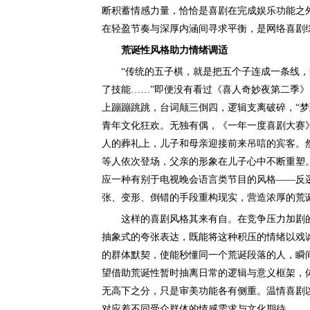
断积蓄情感力量，恰恰是喜剧在完成娱乐功能之
在轻盈节奏与深厚内涵间寻求平衡，是网络喜剧
荒诞性风格助力情绪调适
“传统的五子棋，就是把五个子连成一条线，
了技能……”即便没有看过《喜人奇妙夜第二季
上蹦蹦跳跳，台词颠三倒四，逻辑支离破碎，“梦
青年文化狂欢。无独有偶，《一年一度喜剧大赛
人的葬礼上，儿子和母亲迎接前来吊唁的宾客。
等人依次登场，父亲的形象在儿子心中不断重塑
应一种有别于电视晚会语言类节目的风格——反
张、变形、倒错的手段重构现实，营造浓厚的荒
这样的喜剧风格其来有自。在竞争压力加剧的
抽象式的夸张表达，既能将这种积压的情绪以戏
的群体默契，使能秒懂同一个荒诞段落的人，瞬
望借助荒诞性暂时抽离日常的逻辑与意义框架，
无高下之分，只是审美功能各有侧重。温情喜剧
对应着不同受众群体的情感需求与文化期待。