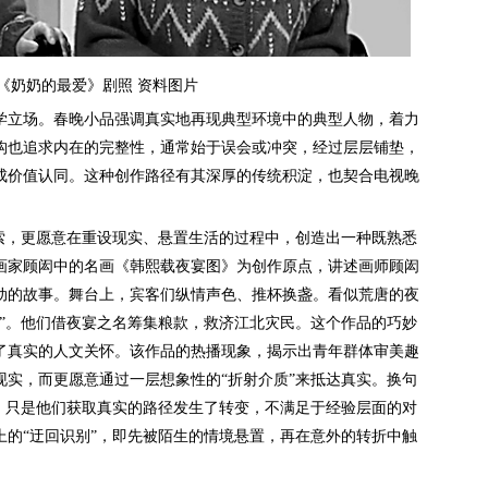
《奶奶的最爱》剧照 资料图片
立场。春晚小品强调真实地再现典型环境中的典型人物，着力
构也追求内在的完整性，通常始于误会或冲突，经过层层铺垫，
成价值认同。这种创作路径有其深厚的传统积淀，也契合电视晚
。
，更愿意在重设现实、悬置生活的过程中，创造出一种既熟悉
画家顾闳中的名画《韩熙载夜宴图》为创作原点，讲述画师顾闳
动的故事。舞台上，宾客们纵情声色、推杯换盏。看似荒唐的夜
”。他们借夜宴之名筹集粮款，救济江北灾民。这个作品的巧妙
了真实的人文关怀。该作品的热播现象，揭示出青年群体审美趣
实，而更愿意通过一层想象性的“折射介质”来抵达真实。换句
，只是他们获取真实的路径发生了转变，不满足于经验层面的对
的“迂回识别”，即先被陌生的情境悬置，再在意外的转折中触