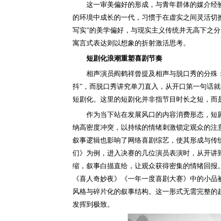
这一审美偏好的形成，与青年群体的媒介经验
的环境中成长的一代，习惯于在虚实之间灵活切
写实”的美学偏好，与现实主义传统并无高下之
寓言式表达则以想象的折射激活思考。
短剧化浪潮重塑喜剧节奏
相声演员阎鹤祥曾提及相声与脱口秀的分殊：
抖”，而脱口秀讲究单刀直入，从开口第一句话
短剧化。这里的短剧化并非指节目时长之短，而
作为当下站在发展风口的内容消费形态，短剧
纳高密度冲突，以持续的情绪刺激锁定观众的注
叙事逻辑也影响了网络喜剧综艺，使其形成与传
们》为例，进入决赛的几位演员表演时，从开讲
缩，叙事白描直给，让观众获得密集的情绪回报
《喜人奇妙夜》《一年一度喜剧大赛》中的小品
风格与碎片化的叙事结构。这一形式无需完整的
发挥到极致。